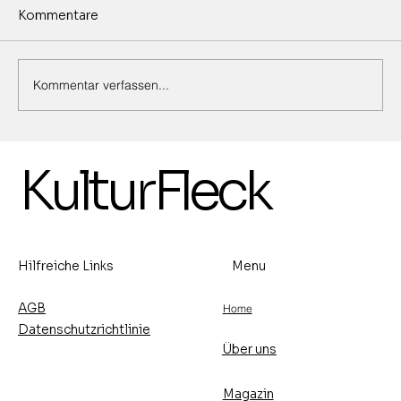
Kommentare
Kommentar verfassen...
Ausstellung von Marina Birkert,
KulturFleck
Malerei und Michael Ehlers,
Lederhandwerkskunst -15.- 30.8.2026
- Vernissage: Freitag, den 14.8.2026
um 17 Uhr
Hilfreiche Links
Menu
AGB
Home
Datenschutzrichtlinie
Über uns
Magazin