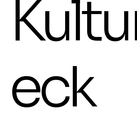
Kultu
17 Uhr
eck