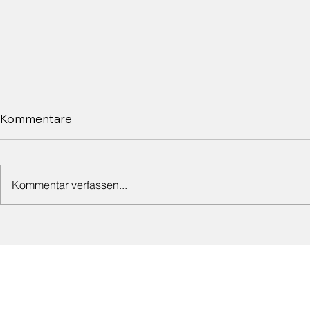
Kommentare
Kommentar verfassen...
Jazzkonzert mit der Storm
Ausstellun
Dixieland Band am
Birkert, Ma
21.8.2026 um 19 Uhr
Michael Ehl
Lederhandw
30.8.2026 
Freitag, d