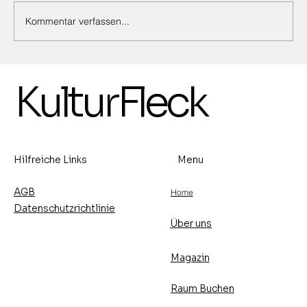
Kommentar verfassen...
Ausstellung von Marina Birkert,
KulturFleck
Malerei und Michael Ehlers,
Lederhandwerkskunst -15.- 30.8.2026
- Vernissage: Freitag, den 14.8.2026
um 17 Uhr
Hilfreiche Links
Menu
AGB
Home
Datenschutzrichtlinie
Über uns
Magazin
Raum Buchen