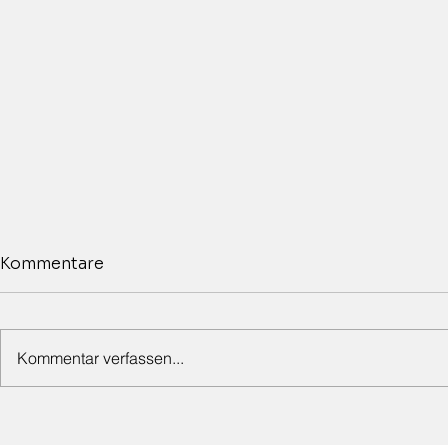
Kommentare
Kommentar verfassen...
Jazzkonzert mit der Storm
Ausstellun
Dixieland Band am
Birkert, Ma