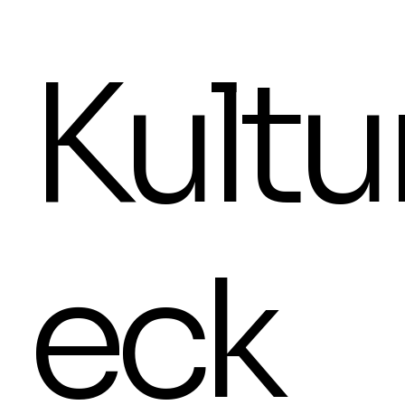
21.8.2026 um 19 Uhr
Michael Ehl
Lederhandw
Kultu
30.8.2026 
Freitag, d
17 Uhr
eck