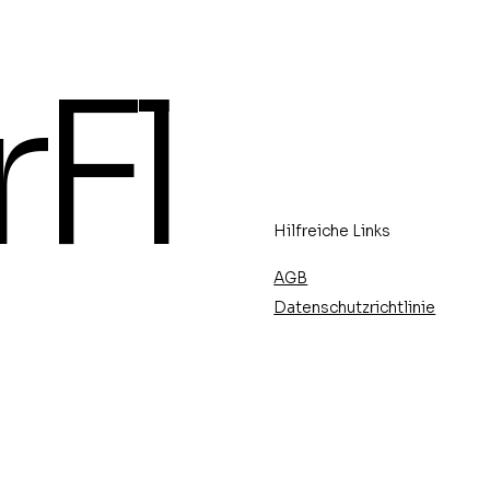
ers,
erkskunst -15.-
rFl
- Vernissage:
en 14.8.2026 um
Hilfreiche Links
AGB
Datenschutzrichtlinie