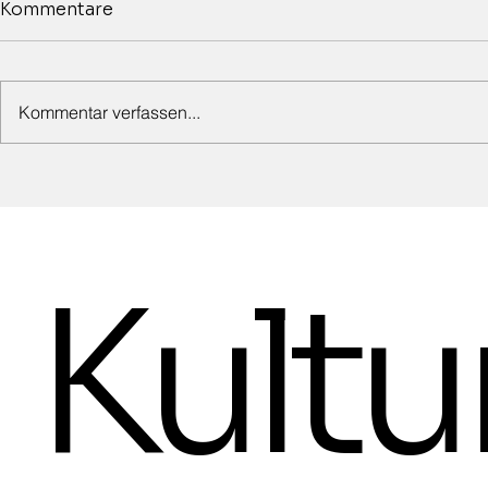
Kommentare
Kommentar verfassen...
Jazzkonzert mit der Storm
Ausstellun
Dixieland Band am
Birkert, Ma
21.8.2026 um 19 Uhr
Michael Ehl
Lederhandw
Kultu
30.8.2026 
Freitag, d
17 Uhr