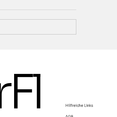
g von Marina
Foto-Vortrag "Greifvöge
lerei und
- 7.8.2026
ers,
erkskunst -15.-
rFl
- Vernissage:
en 14.8.2026 um
Hilfreiche Links
AGB