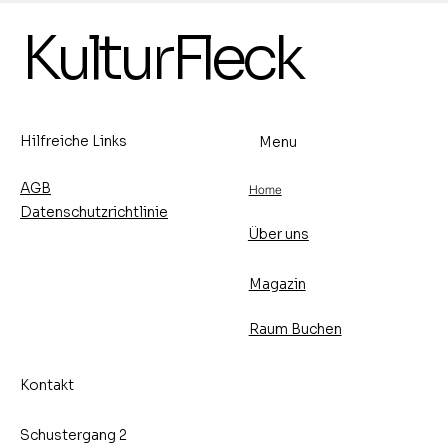
Ausstellung von Marina Birkert,
KulturFleck
Malerei und Michael Ehlers,
Lederhandwerkskunst -15.- 30.8.2026
- Vernissage: Freitag, den 14.8.2026
um 17 Uhr
Hilfreiche Links
Menu
AGB
Home
Datenschutzrichtlinie
Über uns
Magazin
Raum Buchen
Kontakt
Schustergang 2