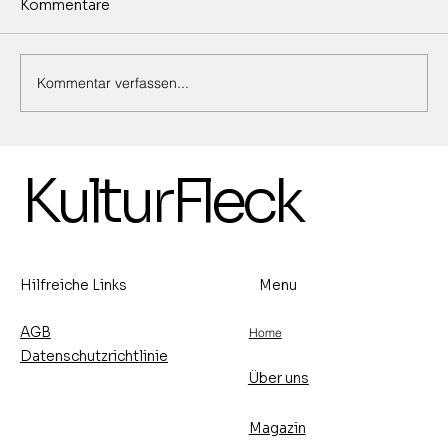
Kommentare
Kommentar verfassen...
Ausstellung von Marina Birkert,
KulturFleck
Malerei und Michael Ehlers,
Lederhandwerkskunst -15.- 30.8.2026
- Vernissage: Freitag, den 14.8.2026
um 17 Uhr
Hilfreiche Links
Menu
AGB
Home
Datenschutzrichtlinie
Über uns
Magazin